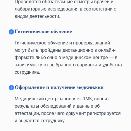
Проводятся обязательные осмотры врачей и
двора
лабораторные исследования в соответствии с
м. Бульвар Дмитрия
видом деятельности.
Донского
ул. Академика Глушко, 6
Гигиеническое обучение
м. Волгоградский проспект
Гигиеническое обучение и проверка знаний
Волгоградский проспект, 32, корп.
12, 1-ый этаж
могут быть пройдены дистанционно в онлайн-
формате либо очно в медицинском центре — в
м. Динамо
зависимости от выбранного варианта и удобства
ул. Расковой, д. 10 стр. 4
сотрудника.
м. Китай-город
Малый Спасоглинищевский пер., 3
Оформление и получение медкнижки
м. Красносельская
Медицинский центр заполняет ЛМК, вносит
Русаковская улица, 1
результаты обследований и данные об
м. Кутузовская
аттестации, после чего документ регистрируется
Кутузовский проспект, 36, стр. 4
и выдаётся сотруднику.
м. Ленинский проспект