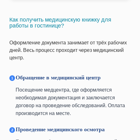
Как получить медицинскую книжку для
работы в гостинице?
Оформление документа занимает от трёх рабочих
дней. Весь процесс проходит через медицинский
центр.
Обращение в медицинский центр
м. Алексеевская
Проспект Мира, д. 95, стр.1
Посещение медцентра, где оформляется
м. Бауманская
необходимая документация и заключается
улица Фридриха Энгельса 3-5c2
договор на проведение обследований. Оплата
производится на месте.
м. Бибирево
ул. Пришвина, 11
Проведение медицинского осмотра
м. Братиславская
ул. Перерва, 54, 1-ый этаж, вход со