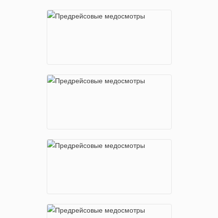
м. Теплый Стан
Новоясеневский проспект, д.1 стр.4
м. Шоссе Энтузиастов
Электродный проезд, 16
м. Щелковская
Щелковское шоссе, д.70
м. Юго-Западная
пр-т Вернадского, 105