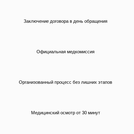
Заключение договора в день обращения
Официальная медкомиссия
Организованный процесс без лишних этапов
м. Алексеевская
Проспект Мира, д. 95, стр.1
Медицинский осмотр от 30 минут
м. Бауманская
улица Фридриха Энгельса 3-5c2