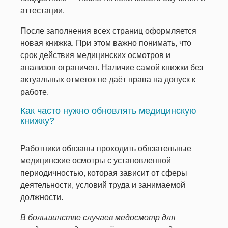
аттестации.
Рязанский проспект, 32к3
м. Сокол
После заполнения всех страниц оформляется
Ленинградский пр-т, 74, корп. 4
новая книжка. При этом важно понимать, что
м. Теплый Стан
срок действия медицинских осмотров и
анализов ограничен. Наличие самой книжки без
Новоясеневский проспект, д.1 стр.4
актуальных отметок не даёт права на допуск к
м. Шоссе Энтузиастов
работе.
Электродный проезд, 16
Как часто нужно обновлять медицинскую
м. Щелковская
книжку?
Щелковское шоссе, д.70
м. Юго-Западная
Работники обязаны проходить обязательные
пр-т Вернадского, 105
медицинские осмотры с установленной
периодичностью, которая зависит от сферы
деятельности, условий труда и занимаемой
должности.
В большинстве случаев медосмотр для