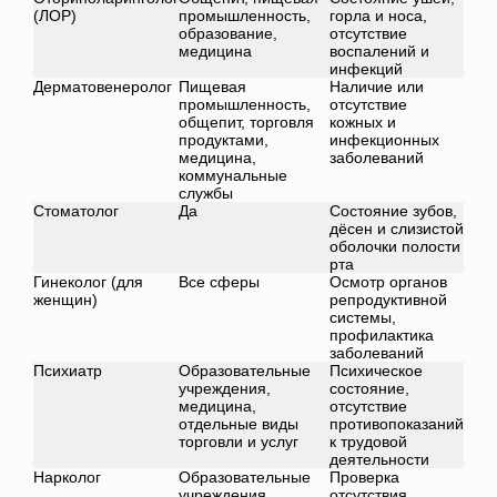
(ЛОР)
промышленность,
горла и носа,
образование,
отсутствие
медицина
воспалений и
инфекций
Дерматовенеролог
Пищевая
Наличие или
промышленность,
отсутствие
общепит, торговля
кожных и
продуктами,
инфекционных
медицина,
заболеваний
коммунальные
службы
Стоматолог
Да
Состояние зубов,
дёсен и слизистой
оболочки полости
рта
Гинеколог (для
Все сферы
Осмотр органов
женщин)
репродуктивной
системы,
профилактика
заболеваний
Психиатр
Образовательные
Психическое
учреждения,
состояние,
медицина,
отсутствие
отдельные виды
противопоказаний
торговли и услуг
к трудовой
деятельности
Нарколог
Образовательные
Проверка
учреждения,
отсутствия