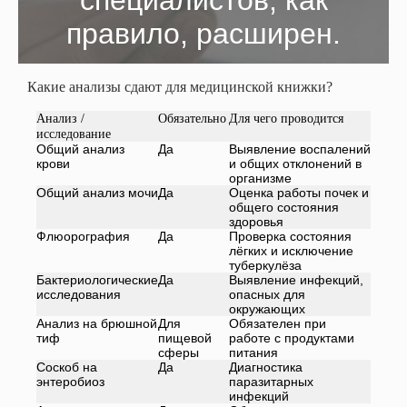
специалистов, как
правило, расширен.
Какие анализы сдают для медицинской книжки?
Анализ /
Обязательно
Для чего проводится
исследование
Общий анализ
Да
Выявление воспалений
крови
и общих отклонений в
организме
Общий анализ мочи
Да
Оценка работы почек и
общего состояния
здоровья
Флюорография
Да
Проверка состояния
лёгких и исключение
туберкулёза
Бактериологические
Да
Выявление инфекций,
исследования
опасных для
окружающих
Анализ на брюшной
Для
Обязателен при
тиф
пищевой
работе с продуктами
сферы
питания
Соскоб на
Да
Диагностика
энтеробиоз
паразитарных
инфекций