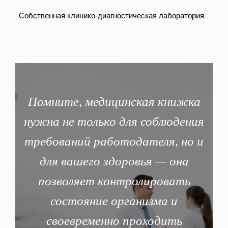
м. Бибирево
Собственная клинико-диагностическая лаборатория
ул. Пришвина, 11
м. Братиславская
ул. Перерва, 54, 1-ый этаж, вход со
двора
м. Бульвар Дмитрия
Донского
ул. Академика Глушко, 6
Помните, медицинская книжка
м. Волгоградский проспект
нужна не только для соблюдения
Волгоградский проспект, 32, корп.
12, 1-ый этаж
требований работодателя, но и
м. Динамо
для вашего здоровья — она
ул. Расковой, д. 10 стр. 4
позволяет контролировать
м. Китай-город
Малый Спасоглинищевский пер., 3
состояние организма и
м. Красносельская
своевременно проходить
Русаковская улица, 1