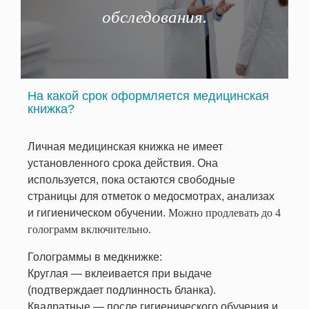
обследования.
м. Кутузовская
Кутузовский проспект, 36, стр. 4
м. Ленинский проспект
ул. Орджоникидзе, 3, стр.4, 2-й этаж
На какой срок оформляется медицинская
м. Марьина Роща
книжка?
ул. Сущевский вал, д. 43 стр. 2
м. Нагатинская
Личная медицинская книжка не имеет
Варшавское шоссе, д. 26, стр. 11, 2-
ой этаж
установленного срока действия. Она
используется, пока остаются свободные
м. Новокосино
страницы для отметок о медосмотрах, анализах
ул. Новокосинская, 39
и гигиеническом обучении.
Можно продлевать до 4
м. Полежаевская
голограмм включительно.
Хорошевское шоссе, 35, стр.1
Голограммы в медкнижке:
м. Народное Ополчение
Круглая — вклеивается при выдаче
пр-т Маршала Жукова, 39, корп. 1
(подтверждает подлинность бланка).
м. Рязанский проспект
Квадратные — после гигиенического обучения и