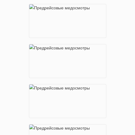
м. Народное Ополчение
пр-т Маршала Жукова, 39, корп. 1
м. Рязанский проспект
Рязанский проспект, 32к3
м. Сокол
Ленинградский пр-т, 74, корп. 4
м. Теплый Стан
Новоясеневский проспект, д.1 стр.4
м. Шоссе Энтузиастов
Электродный проезд, 16
м. Щелковская
Щелковское шоссе, д.70
м. Юго-Западная
пр-т Вернадского, 105