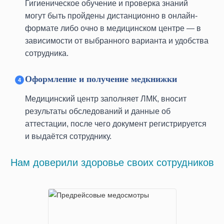
Гигиеническое обучение и проверка знаний
Проспект Мира, д. 95, стр.1
могут быть пройдены дистанционно в онлайн-
м. Бауманская
формате либо очно в медицинском центре — в
улица Фридриха Энгельса 3-5c2
зависимости от выбранного варианта и удобства
м. Бибирево
сотрудника.
ул. Пришвина, 11
Оформление и получение медкнижки
м. Братиславская
ул. Перерва, 54, 1-ый этаж, вход со
Медицинский центр заполняет ЛМК, вносит
двора
результаты обследований и данные об
м. Бульвар Дмитрия
аттестации, после чего документ регистрируется
Донского
и выдаётся сотруднику.
ул. Академика Глушко, 6
м. Волгоградский проспект
Нам доверили здоровье своих сотрудников
Волгоградский проспект, 32, корп.
12, 1-ый этаж
м. Динамо
ул. Расковой, д. 10 стр. 4