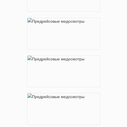
м. Китай-город
Малый Спасоглинищевский пер., 3
м. Красносельская
Русаковская улица, 1
м. Кутузовская
Кутузовский проспект, 36, стр. 4
м. Ленинский проспект
ул. Орджоникидзе, 3, стр.4, 2-й этаж
м. Марьина Роща
ул. Сущевский вал, д. 43 стр. 2
м. Нагатинская
Варшавское шоссе, д. 26, стр. 11, 2-
ой этаж
м. Новокосино
ул. Новокосинская, 39
м. Полежаевская
Хорошевское шоссе, 35, стр.1