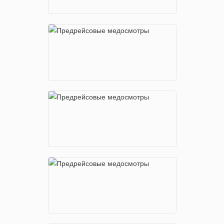
м. Полежаевская
Хорошевское шоссе, 35, стр.1
м. Народное Ополчение
пр-т Маршала Жукова, 39, корп. 1
м. Рязанский проспект
Рязанский проспект, 32к3
м. Сокол
Ленинградский пр-т, 74, корп. 4
м. Теплый Стан
Новоясеневский проспект, д.1 стр.4
м. Шоссе Энтузиастов
Электродный проезд, 16
м. Щелковская