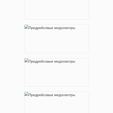
м. Китай-город
Малый Спасоглинищевский пер., 3
м. Красносельская
Русаковская улица, 1
м. Кутузовская
Кутузовский проспект, 36, стр. 4
м. Ленинский проспект
ул. Орджоникидзе, 3, стр.4, 2-й этаж
м. Марьина Роща
ул. Сущевский вал, д. 43 стр. 2
м. Нагатинская
Варшавское шоссе, д. 26, стр. 11, 2-
ой этаж
м. Новокосино
ул. Новокосинская, 39