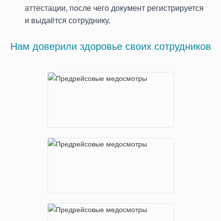
улица Фридриха Энгельса 3-5c2
аттестации, после чего документ регистрируется
и выдаётся сотруднику.
м. Бибирево
ул. Пришвина, 11
Нам доверили здоровье своих сотрудников
м. Братиславская
ул. Перерва, 54, 1-ый этаж, вход со
двора
м. Бульвар Дмитрия
Донского
ул. Академика Глушко, 6
м. Волгоградский проспект
Волгоградский проспект, 32, корп.
12, 1-ый этаж
м. Динамо
ул. Расковой, д. 10 стр. 4